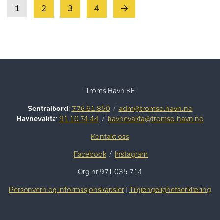
Neste
1
2
3
4
Troms Havn KF
Sentralbord
:
776 61 850
/
adm@tromso.havn.no
Havnevakta
:
91 10 74 44
/
havnevakta@tromso.havn.no
Kontakt oss
Facebook
/
Instagram
Org nr 971 035 714
Personvern og informasjonskapsler
|
Tilgjengelighetserklæring