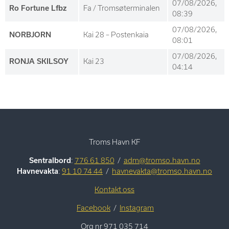
07/08/2026,
Ro Fortune Lfbz
Fa / Tromsøterminalen
08:39
07/08/2026,
NORBJORN
Kai 28 – Postenkaia
08:01
07/08/2026,
RONJA SKILSOY
Kai 23
04:14
Troms Havn KF
Sentralbord
:
776 61 850
/
adm@tromso.havn.no
Havnevakta
:
91 10 74 44
/
havnevakta@tromso.havn.no
Kontakt oss
Facebook
/
Instagram
Org nr 971 035 714