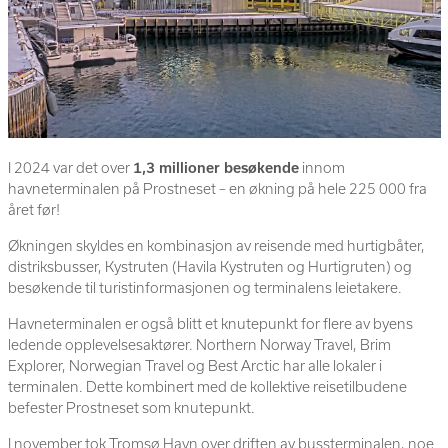
I 2024 var det over
1,3 millioner besøkende
innom
havneterminalen på Prostneset – en økning på hele 225 000 fra
året før!
Økningen skyldes en kombinasjon av reisende med hurtigbåter,
distriksbusser, Kystruten (Havila Kystruten og Hurtigruten) og
besøkende til turistinformasjonen og terminalens leietakere.
Havneterminalen er også blitt et knutepunkt for flere av byens
ledende opplevelsesaktører. Northern Norway Travel, Brim
Explorer, Norwegian Travel og Best Arctic har alle lokaler i
terminalen. Dette kombinert med de kollektive reisetilbudene
befester Prostneset som knutepunkt.
I november tok Tromsø Havn over driften av bussterminalen, noe