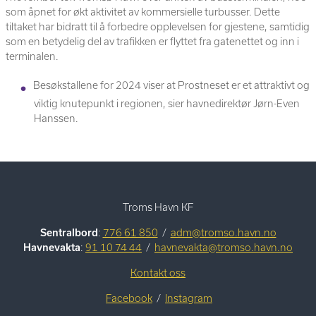
som åpnet for økt aktivitet av kommersielle turbusser. Dette
tiltaket har bidratt til å forbedre opplevelsen for gjestene, samtidig
som en betydelig del av trafikken er flyttet fra gatenettet og inn i
terminalen.
Besøkstallene for 2024 viser at Prostneset er et attraktivt og
viktig knutepunkt i regionen, sier havnedirektør Jørn-Even
Hanssen.
Troms Havn KF
Sentralbord
:
776 61 850
/
adm@tromso.havn.no
Havnevakta
:
91 10 74 44
/
havnevakta@tromso.havn.no
Kontakt oss
Facebook
/
Instagram