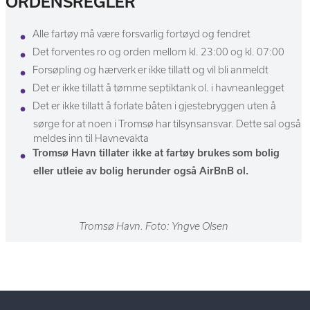
ORDENSREGLER
Alle fartøy må være forsvarlig fortøyd og fendret
Det forventes ro og orden mellom kl. 23:00 og kl. 07:00
Forsøpling og hærverk er ikke tillatt og vil bli anmeldt
Det er ikke tillatt å tømme septiktank ol. i havneanlegget
Det er ikke tillatt å forlate båten i gjestebryggen uten å
sørge for at noen i Tromsø har tilsynsansvar. Dette sal også
meldes inn til Havnevakta
Tromsø Havn tillater ikke at fartøy brukes som bolig
eller utleie av bolig herunder også AirBnB ol.
Tromsø Havn. Foto: Yngve Olsen