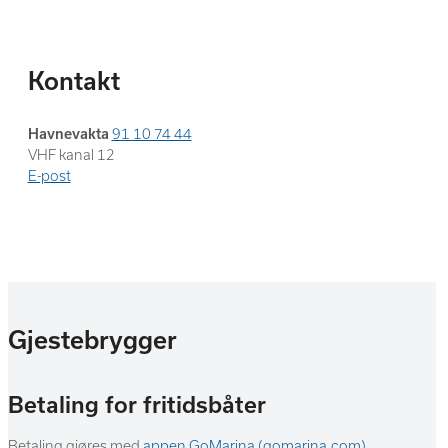
Kontakt
Havnevakta
91 10 74 44
VHF kanal 12
E-post
Gjestebrygger
Betaling for fritidsbåter
Betaling gjøres med
appen GoMarina (gomarina.com)