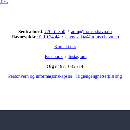
 her.
Troms Havn KF
Sentralbord
:
776 61 850
/
adm@tromso.havn.no
Havnevakta
:
91 10 74 44
/
havnevakta@tromso.havn.no
Kontakt oss
Facebook
/
Instagram
Org nr 971 035 714
Personvern og informasjonskapsler
|
Tilgjengelighetserklæring