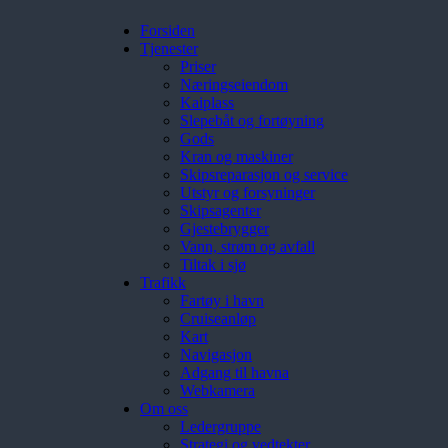
Forsiden
Tjenester
Priser
Næringseiendom
Kaiplass
Slepebåt og fortøyning
Gods
Kran og maskiner
Skipsreparasjon og service
Utstyr og forsyninger
Skipsagenter
Gjestebrygger
Vann, strøm og avfall
Tiltak i sjø
Trafikk
Fartøy i havn
Cruiseanløp
Kart
Navigasjon
Adgang til havna
Webkamera
Om oss
Ledergruppe
Strategi og vedtekter