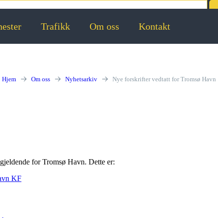
nester
Trafikk
Om oss
Kontakt
Hjem
Om oss
Nyhetsarkiv
Nye forskrifter vedtatt for Tromsø Havn
 gjeldende for Tromsø Havn. Dette er:
Havn KF