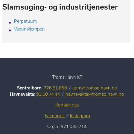
Slamsuging- og industritjenester
Perpetuum
Vacumkjempen
Troms Havn KF
Sentralbord
:
776 61 850
/
adm@tromso.havn.no
Havnevakta
:
91 10 74 44
/
havnevakta@tromso.havn.no
Kontakt oss
Facebook
/
Instagram
Org nr 971 035 714