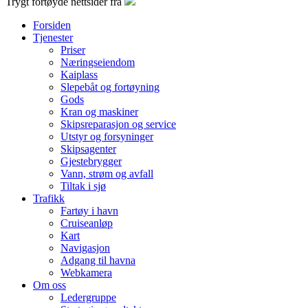
Trygt fortøyde nettsider fra
Forsiden
Tjenester
Priser
Næringseiendom
Kaiplass
Slepebåt og fortøyning
Gods
Kran og maskiner
Skipsreparasjon og service
Utstyr og forsyninger
Skipsagenter
Gjestebrygger
Vann, strøm og avfall
Tiltak i sjø
Trafikk
Fartøy i havn
Cruiseanløp
Kart
Navigasjon
Adgang til havna
Webkamera
Om oss
Ledergruppe