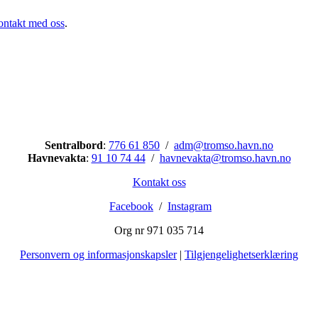
ontakt med oss
.
Troms Havn KF
Sentralbord
:
776 61 850
/
adm@tromso.havn.no
Havnevakta
:
91 10 74 44
/
havnevakta@tromso.havn.no
Kontakt oss
Facebook
/
Instagram
Org nr 971 035 714
Personvern og informasjonskapsler
|
Tilgjengelighetserklæring