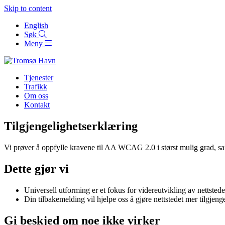
Skip to content
English
Søk
Meny
Tjenester
Trafikk
Om oss
Kontakt
Tilgjengelighetserklæring
Vi prøver å oppfylle kravene til AA WCAG 2.0 i størst mulig grad, sam
Dette gjør vi
Universell utforming er et fokus for videreutvikling av nettstede
Din tilbakemelding vil hjelpe oss å gjøre nettstedet mer tilgjenge
Gi beskjed om noe ikke virker