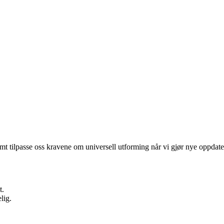
t tilpasse oss kravene om universell utforming når vi gjør nye oppdater
t.
lig.