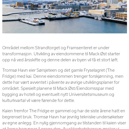
Området mellom Strandtorget og Framsenteret er under
transformasjon. Utvikling av eiendommene til Mack Øst starter
opp nå ved årsskifte og denne delen av byen vil få et stort løft.
Tromsø Havn eier Sørsjeteen og det gamle Fryselagret (The
Fridge) med kai. Denne eiendommen trenger forskjønning, men
dette har vært avventet i påvente av øvrige utviklingsplaner for
området. Spesielt planene til Mack Øst/Eiendomsspar med
bygging av hotell og eventuelt nytt Universitetsmuseum og
kulturkvartal vil være førende for dette.
Kaien fremfor The Fridge er gammel og har de siste årene hatt en
begrenset bruk. Tromsø Havn har jevnlig tekniske undersøkelser
av egne anlegg. En nylig gjennomgang av tilstanden til kaien viser