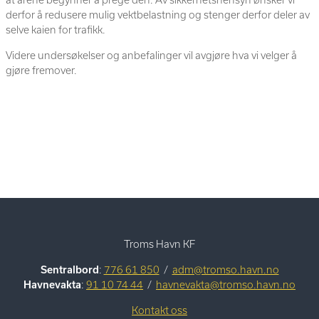
at årene begynner å prege den. Av sikkerhetshensyn ønsker vi
derfor å redusere mulig vektbelastning og stenger derfor deler av
selve kaien for trafikk.
Videre undersøkelser og anbefalinger vil avgjøre hva vi velger å
gjøre fremover.
Troms Havn KF
Sentralbord
:
776 61 850
/
adm@tromso.havn.no
Havnevakta
:
91 10 74 44
/
havnevakta@tromso.havn.no
Kontakt oss