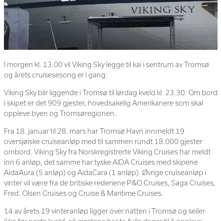
I morgen kl. 13.00 vil Viking Sky legge til kai i sentrum av Tromsø
og årets cruisesesong er i gang.
Viking Sky blir liggende i Tromsø til lørdag kveld kl. 23.30. Om bord
i skipet er det 909 gjester, hovedsakelig Amerikanere som skal
oppleve byen og Tromsøregionen.
Fra 18. januar til 28. mars har Tromsø Havn innmeldt 19
oversjøiske cruiseanløp med til sammen rundt 18.000 gjester
ombord. Viking Sky fra Norskregistrerte Viking Cruises har meldt
inn 6 anløp, det samme har tyske AIDA Cruises med skipene
AidaAura (5 anløp) og AidaCara (1 anløp). Øvrige cruiseanløp i
vinter vil være fra de britiske rederiene P&O Cruises, Saga Cruises,
Fred. Olsen Cruises og Cruise & Maritime Cruises.
14 av årets 19 vinteranløp ligger over natten i Tromsø og seiler