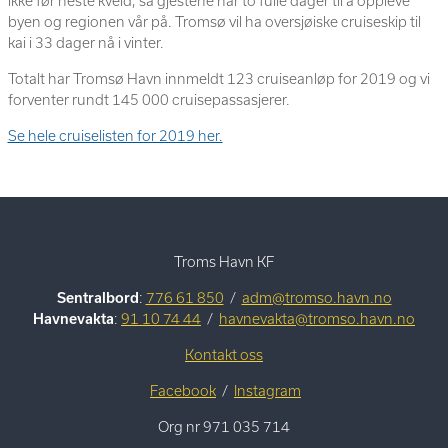
ikke før neste kveld, så gjestene har to fulle dager til å oppleve
byen og regionen vår på. Tromsø vil ha oversjøiske cruiseskip til
kai i 33 dager nå i vinter.
Totalt har Tromsø Havn innmeldt 123 cruiseanløp for 2019 og vi
forventer rundt 145 000 cruisepassasjerer.
Se hele cruiselisten for 2019 her.
Troms Havn KF
Sentralbord
:
776 61 850
/
adm@tromso.havn.no
Havnevakta
:
91 10 74 44
/
havnevakta@tromso.havn.no
Kontakt oss
Facebook
/
Instagram
Org nr 971 035 714