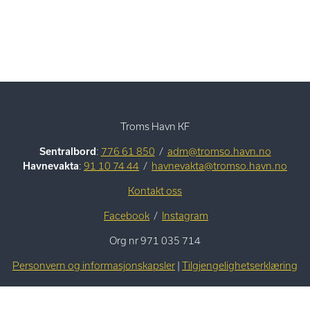
Troms Havn KF
Sentralbord
:
776 61 850
/
adm@tromso.havn.no
Havnevakta
:
91 10 74 44
/
havnevakta@tromso.havn.no
Kontakt oss
Facebook
/
Instagram
Org nr 971 035 714
Personvern og informasjonskapsler
|
Tilgjengelighetserklæring